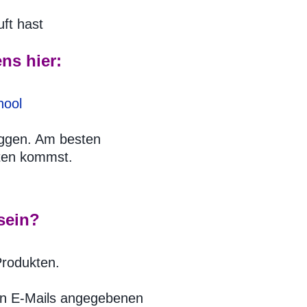
ft hast
ns hier:
hool
oggen. Am besten
lten kommst.
 sein?
Produkten.
 den E-Mails angegebenen