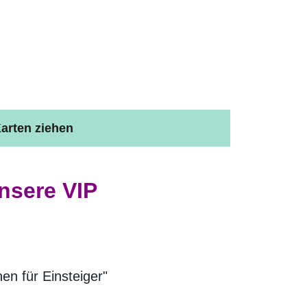
arten ziehen
unsere VIP
n für Einsteiger"